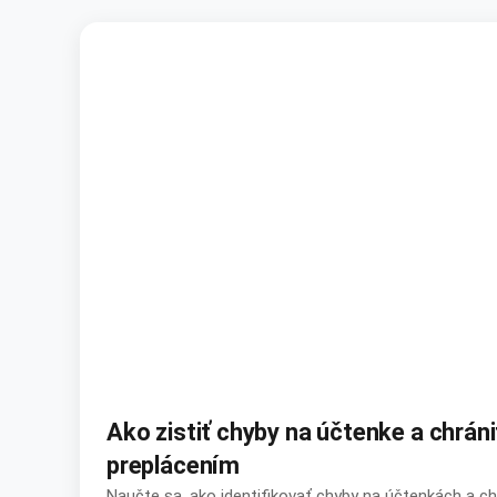
Ako zistiť chyby na účtenke a chráni
preplácením
Naučte sa, ako identifikovať chyby na účtenkách a c