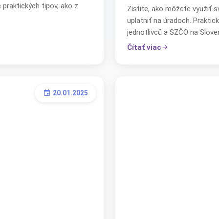
praktických tipov, ako z
Zistite, ako môžete využiť s
uplatniť na úradoch. Prakti
jednotlivců a SZČO na Slove
Čítať viac
arrow_forward
20.01.2025
event