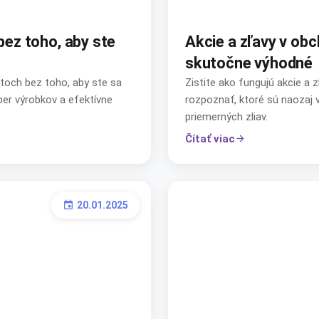
bez toho, aby ste
Akcie a zľavy v ob
skutočne výhodné
ktoch bez toho, aby ste sa
Zistite ako fungujú akcie a
ýber výrobkov a efektívne
rozpoznať, ktoré sú naozaj 
priemerných zliav.
Čítať viac
arrow_forward
20.01.2025
event