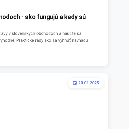
chodoch - ako fungujú a kedy sú
 zľavy v slovenských obchodoch a naučte sa
výhodné. Praktické rady ako sa vyhnúť návnadu
20.01.2025
event