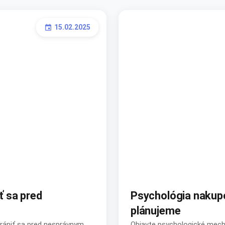
15.02.2025
event
ť sa pred
Psychológia nakupo
plánujeme
hrániť sa pred nesprávnym
Objavte psychologické mecha