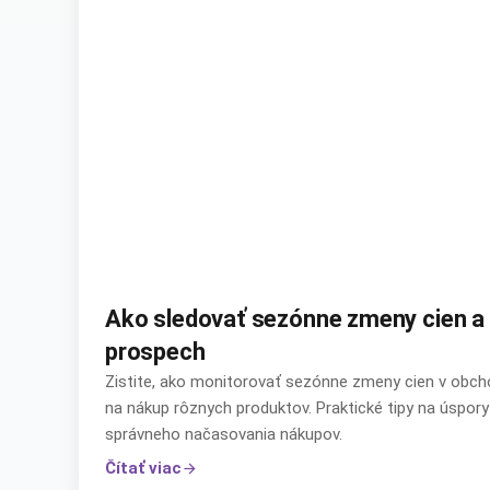
Ako sledovať sezónne zmeny cien a v
prospech
Zistite, ako monitorovať sezónne zmeny cien v obcho
na nákup rôznych produktov. Praktické tipy na úspo
správneho načasovania nákupov.
Čítať viac
arrow_forward