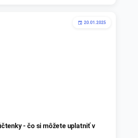
20.01.2025
event
čtenky - čo si môžete uplatniť v