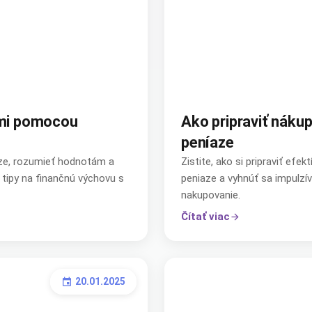
zmi pomocou
Ako pripraviť náku
peníaze
iaze, rozumieť hodnotám a
Zistite, ako si pripraviť ef
 tipy na finančnú výchovu s
peniaze a vyhnúť sa impulzív
nakupovanie.
Čítať viac
arrow_forward
20.01.2025
event