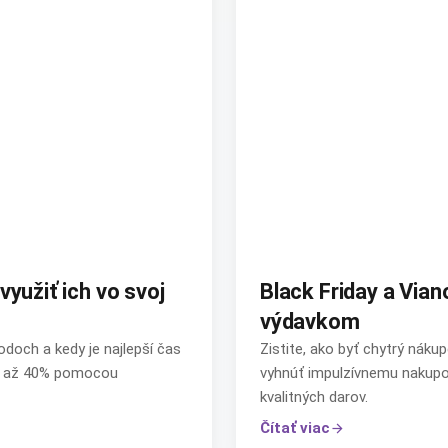
yužiť ich vo svoj
Black Friday a Via
výdavkom
doch a kedy je najlepší čas
Zistite, ako byť chytrý nákup
ry až 40% pomocou
vyhnúť impulzívnemu nakupov
kvalitných darov.
Čítať viac
arrow_forward