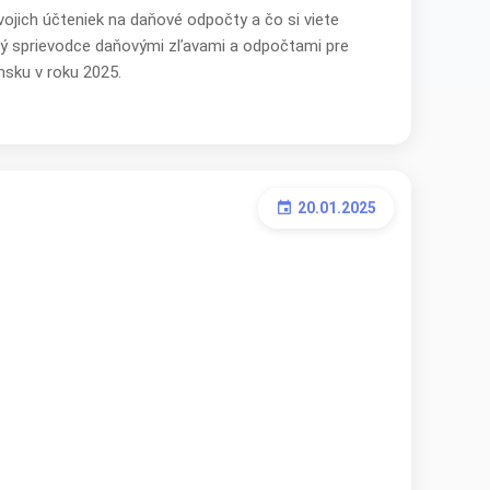
vojich účteniek na daňové odpočty a čo si viete
cký sprievodce daňovými zľavami a odpočtami pre
nsku v roku 2025.
20.01.2025
event