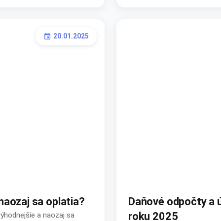
20.01.2025
event
aozaj sa oplatia?
Daňové odpočty a ú
roku 2025
výhodnejšie a naozaj sa