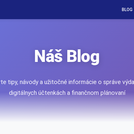
BLOG
Náš Blog
te tipy, návody a užitočné informácie o správe výd
digitálnych účtenkách a finančnom plánovaní