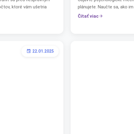
očtov, ktoré vám ušetria
plánujete. Naučte sa, ako im
Čítať viac
arrow_forward
22.01.2025
event