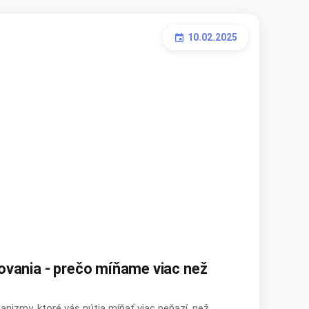
10.02.2025
event
vania - prečo míňame viac než
nizmy, ktoré vás nútia míňať viac peňazí, než