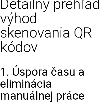
Detailný prehľad
výhod
skenovania QR
kódov
1. Úspora času a
eliminácia
manuálnej práce