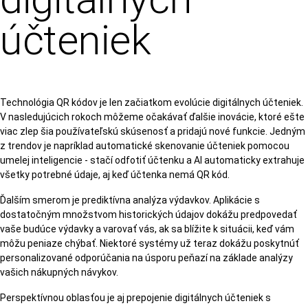
účteniek
Technológia QR kódov je len začiatkom evolúcie digitálnych účteniek.
V nasledujúcich rokoch môžeme očakávať ďalšie inovácie, ktoré ešte
viac zlep šia používateľskú skúsenosť a pridajú nové funkcie. Jedným
z trendov je napríklad automatické skenovanie účteniek pomocou
umelej inteligencie - stačí odfotiť účtenku a AI automaticky extrahuje
všetky potrebné údaje, aj keď účtenka nemá QR kód.
Ďalším smerom je prediktívna analýza výdavkov. Aplikácie s
dostatočným množstvom historických údajov dokážu predpovedať
vaše budúce výdavky a varovať vás, ak sa blížite k situácii, keď vám
môžu peniaze chýbať. Niektoré systémy už teraz dokážu poskytnúť
personalizované odporúčania na úsporu peňazí na základe analýzy
vašich nákupných návykov.
Perspektívnou oblasťou je aj prepojenie digitálnych účteniek s