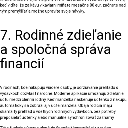
keď vidíte, že za kávu v kaviarni míňate mesačne 80 eur, začnete nad
tým premýšľať a možno upravíte svoje návyky.
7. Rodinné zdieľanie
a spoločná správa
financií
V rodinách, kde nakupujú viaceré osoby, je udržiavanie prehľadu o
výdavkoch obzvlášť náročné. Moderné aplikácie umožňujú zdieľanie
účtu medzi členmi rodiny. Keď manželka naskenuje účtenku z nákupu,
automaticky sa zobrazí aj v účte manžela. Obaja rodičia majú
okamžitý prehľad o všetkých rodinných výdavkoch, bez potreby
preposielať účtenky alebo manuálne synchronizovať záznamy.