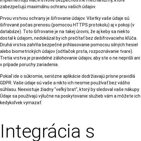
zabezpečujú maximálnu ochranu vašich údajov.
Prvou vrstvou ochrany je šifrovanie údajov. Všetky vaše údaje sú
šifrované počas prenosu (pomocou HTTPS protokolu) aj v pokoji (v
databáze). Toto šifrovanie je na takej úrovni, že aj keby sa niekto
dostal k údajom, nedokázal by ich prečítať bez dešifrovacieho kľúča.
Druhá vrstva zahŕňa bezpečné prihlasovanie pomocou silných hesiel
alebo biometrických údajov (odtlačok prsta, rozpoznávanie tvare).
Tretia vrstva je pravidelné zálohovanie údajov, aby ste o ne neprišli ani
v prípade poruchy zariadenia.
Pokiaľ ide o súkromie, seriózne aplikácie dodržiavajú prísne pravidlá
GDPR. Vaše údaje sú vaše a nikto ich nesmie používať bez vášho
súhlasu. Neexistuje žiadny "veľký brat", ktorý by sledoval vaše nákupy.
Údaje sa používajú výlučne na poskytovanie služieb vám a môžete ich
kedykoľvek vymazať.
Integrácia s