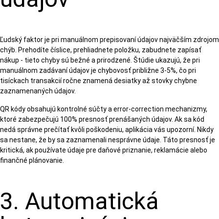
Ľudský faktor je pri manuálnom prepisovaní údajov najväčším zdrojom
chýb. Prehodíte číslice, prehliadnete položku, zabudnete zapísať
nákup - tieto chyby sú bežné a prirodzené. Štúdie ukazujú, že pri
manuálnom zadávaní údajov je chybovosť približne 3-5%, čo pri
tisíckach transakcií ročne znamená desiatky až stovky chybne
zaznamenaných údajov.
QR kódy obsahujú kontrolné súčty a error-correction mechanizmy,
ktoré zabezpečujú 100% presnosť prenášaných údajov. Ak sa kód
nedá správne prečítať kvôli poškodeniu, aplikácia vás upozorní. Nikdy
sa nestane, že by sa zaznamenali nesprávne údaje. Táto presnosť je
kritická, ak používate údaje pre daňové priznanie, reklamácie alebo
finančné plánovanie.
3. Automatická