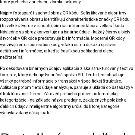
ktorý prebieha v priebehu zlomku sekundy.
Najprv fotoaparát zachytí obraz QR kódu. Sofistikované algoritmy
rozpoznávania obrazu identifikujú charakteristické značky QR kódu
(tri veľké štvorce v rohoch), čím sa určí orientácia a veľkosť kódu.
Následne sa obraz konvertuje na binárne údaje - každý čierny a biely
štvorček v QR kóde predstavuje bit informácie. Moderné QR kódy
využívajú error-correction kódy, vďaka čomu dokážu správne
dešifrovať informácie, aj keď je časť kódu poškodená alebo
nečitateľná.
Po dekódovaní binárnych údajov aplikácia získa štruktúrovaný text vo
formáte, ktorý definuje Finančná správa SR. Tento text obsahuje
všetky potrebné informácie o transakcii v špecifickej štruktúre.
Aplikácia potom tieto údaje analyzuje, parsuje a ukladá do databázy v
štruktúrovanej forme. Zároveň prebieha proces automatickej
kategorizácie - na základe názvu predajne, zakúpených položiek a
ďalších údajov inteligentné algoritmy určia, do ktorej kategórie
výdavkov daný nákup patrí.