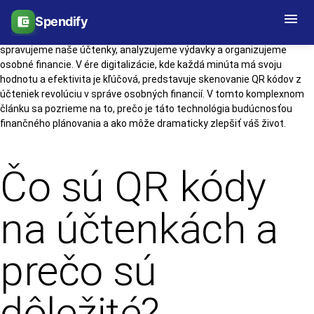
menu
Spendify
account_balance_wallet
Moderná technológia QR kódov fundamentálne mení spôsob, akým
spravujeme naše účtenky, analyzujeme výdavky a organizujeme
osobné financie. V ére digitalizácie, kde každá minúta má svoju
hodnotu a efektivita je kľúčová, predstavuje skenovanie QR kódov z
účteniek revolúciu v správe osobných financií. V tomto komplexnom
článku sa pozrieme na to, prečo je táto technológia budúcnosťou
finančného plánovania a ako môže dramaticky zlepšiť váš život.
Čo sú QR kódy
na účtenkách a
prečo sú
dôležité?