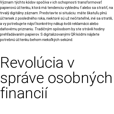
Význam týchto kódov spočíva v ich schopnosti transformovať
papierovú účtenku, ktorá má tendenciu vyblednu ť alebo sa stratiť, na
trvalý digitálny záznam. Predstavte si situáciu: máte škatuľu plnú
účteniek z posledného roka, niektoré sú už nečitateľné, iné sa stratili,
a vy potrebujete nájsť konkrétny nákup kvôli reklamácii alebo
daňovému priznaniu. Tradičným spôsobom by ste strávili hodiny
prehľadávaním papierov. S digitalizovanými QR kódmi nájdete
potrebnú účtenku behom niekoľkých sekúnd.
Revolúcia v
správe osobných
financií