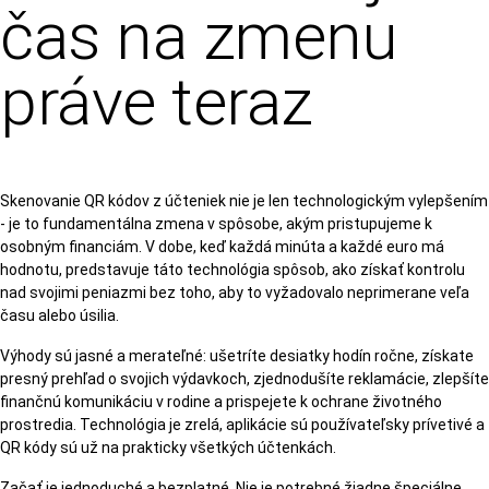
čas na zmenu
práve teraz
Skenovanie QR kódov z účteniek nie je len technologickým vylepšením
- je to fundamentálna zmena v spôsobe, akým pristupujeme k
osobným financiám. V dobe, keď každá minúta a každé euro má
hodnotu, predstavuje táto technológia spôsob, ako získať kontrolu
nad svojimi peniazmi bez toho, aby to vyžadovalo neprimerane veľa
času alebo úsilia.
Výhody sú jasné a merateľné: ušetríte desiatky hodín ročne, získate
presný prehľad o svojich výdavkoch, zjednodušíte reklamácie, zlepšíte
finančnú komunikáciu v rodine a prispejete k ochrane životného
prostredia. Technológia je zrelá, aplikácie sú používateľsky prívetivé a
QR kódy sú už na prakticky všetkých účtenkách.
Začať je jednoduché a bezplatné. Nie je potrebné žiadne špeciálne