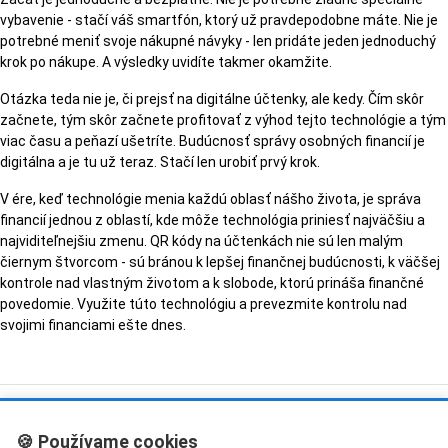
vybavenie - stačí váš smartfón, ktorý už pravdepodobne máte. Nie je
potrebné meniť svoje nákupné návyky - len pridáte jeden jednoduchý
krok po nákupe. A výsledky uvidíte takmer okamžite.
Otázka teda nie je, či prejsť na digitálne účtenky, ale kedy. Čím skôr
začnete, tým skôr začnete profitovať z výhod tejto technológie a tým
viac času a peňazí ušetríte. Budúcnosť správy osobných financií je
digitálna a je tu už teraz. Stačí len urobiť prvý krok.
V ére, keď technológie menia každú oblasť nášho života, je správa
financií jednou z oblastí, kde môže technológia priniesť najväčšiu a
najviditeľnejšiu zmenu. QR kódy na účtenkách nie sú len malým
čiernym štvorcom - sú bránou k lepšej finančnej budúcnosti, k väčšej
kontrole nad vlastným životom a k slobode, ktorú prináša finančné
povedomie. Využite túto technológiu a prevezmite kontrolu nad
svojimi financiami ešte dnes.
🍪 Používame cookies
Súvisiace články