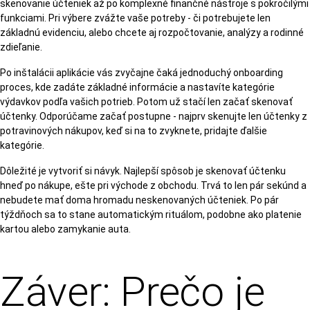
skenovanie účteniek až po komplexné finančné nástroje s pokročilými
funkciami. Pri výbere zvážte vaše potreby - či potrebujete len
základnú evidenciu, alebo chcete aj rozpočtovanie, analýzy a rodinné
zdieľanie.
Po inštalácii aplikácie vás zvyčajne čaká jednoduchý onboarding
proces, kde zadáte základné informácie a nastavíte kategórie
výdavkov podľa vašich potrieb. Potom už stačí len začať skenovať
účtenky. Odporúčame začať postupne - najprv skenujte len účtenky z
potravinových nákupov, keď si na to zvyknete, pridajte ďalšie
kategórie.
Dôležité je vytvoriť si návyk. Najlepší spôsob je skenovať účtenku
hneď po nákupe, ešte pri východe z obchodu. Trvá to len pár sekúnd a
nebudete mať doma hromadu neskenovaných účteniek. Po pár
týždňoch sa to stane automatickým rituálom, podobne ako platenie
kartou alebo zamykanie auta.
Záver: Prečo je