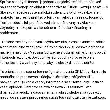
Správa osobných financií je jednou z najdôležitejších, no zároveň
najzanedbávanejších oblastí nášho života. Štúdie ukazujú, že až 65%
Slovákov nevedie systematickú evidenciu svojich výdavkov a len
málokto má presný prehľad o tom, kam jeho peniaze skutočne idú.
Tento nedostatok prehľadu vedie k neplánovaným výdavkom,
zbytočným nákupom a v konečnom dôsledku k finančným
problémom.
Tradičné metódy sledovania výdavkov, ako je zapisovanie do zošita
alebo manuálne zadávanie údajov do tabuľky, sú časovo náročné a
náchylné na chyby. Väčšina ľudí začne s dobrým úmyslom, no po pár
týždňoch rezignuje. Dôvodom je jednoduchý - proces je príliš
komplikovaný a zdĺhavý na to, aby ho človek dlhodobo udržal.
Tu prichádza na scénu technológia skenovania QR kódov. Namiesto
manuálneho prepisovania údajov z účtenky stačí jeden klik -
naskenujete QR kód a všetky informácie sa automaticky uložia do
vašej aplikácie. Celý proces trvá doslova 2-3 sekundy. Táto
dramatická redukcia času a námahy robí zo sledovania výdavkov
niečo, čo sa stáva prirodzenou súčasťou vášho života, nie záťažou.