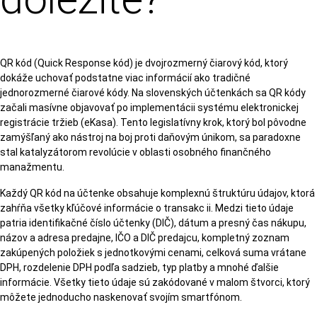
QR kód (Quick Response kód) je dvojrozmerný čiarový kód, ktorý
dokáže uchovať podstatne viac informácií ako tradičné
jednorozmerné čiarové kódy. Na slovenských účtenkách sa QR kódy
začali masívne objavovať po implementácii systému elektronickej
registrácie tržieb (eKasa). Tento legislatívny krok, ktorý bol pôvodne
zamýšľaný ako nástroj na boj proti daňovým únikom, sa paradoxne
stal katalyzátorom revolúcie v oblasti osobného finančného
manažmentu.
Každý QR kód na účtenke obsahuje komplexnú štruktúru údajov, ktorá
zahŕňa všetky kľúčové informácie o transakc ii. Medzi tieto údaje
patria identifikačné číslo účtenky (DIČ), dátum a presný čas nákupu,
názov a adresa predajne, IČO a DIČ predajcu, kompletný zoznam
zakúpených položiek s jednotkovými cenami, celková suma vrátane
DPH, rozdelenie DPH podľa sadzieb, typ platby a mnohé ďalšie
informácie. Všetky tieto údaje sú zakódované v malom štvorci, ktorý
môžete jednoducho naskenovať svojím smartfónom.