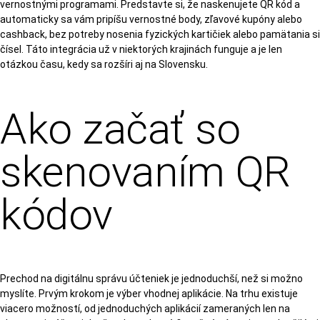
vernostnými programami. Predstavte si, že naskenujete QR kód a
automaticky sa vám pripíšu vernostné body, zľavové kupóny alebo
cashback, bez potreby nosenia fyzických kartičiek alebo pamätania si
čísel. Táto integrácia už v niektorých krajinách funguje a je len
otázkou času, kedy sa rozšíri aj na Slovensku.
Ako začať so
skenovaním QR
kódov
Prechod na digitálnu správu účteniek je jednoduchší, než si možno
myslíte. Prvým krokom je výber vhodnej aplikácie. Na trhu existuje
viacero možností, od jednoduchých aplikácií zameraných len na