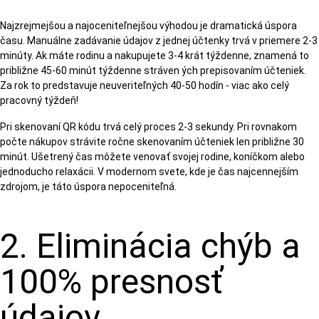
Najzrejmejšou a najoceniteľnejšou výhodou je dramatická úspora
času. Manuálne zadávanie údajov z jednej účtenky trvá v priemere 2-3
minúty. Ak máte rodinu a nakupujete 3-4 krát týždenne, znamená to
približne 45-60 minút týždenne stráven ých prepisovaním účteniek.
Za rok to predstavuje neuveriteľných 40-50 hodín - viac ako celý
pracovný týždeň!
Pri skenovaní QR kódu trvá celý proces 2-3 sekundy. Pri rovnakom
počte nákupov strávite ročne skenovaním účteniek len približne 30
minút. Ušetrený čas môžete venovať svojej rodine, koníčkom alebo
jednoducho relaxácii. V modernom svete, kde je čas najcennejším
zdrojom, je táto úspora nepoceniteľná.
2. Eliminácia chýb a
100% presnosť
údajov