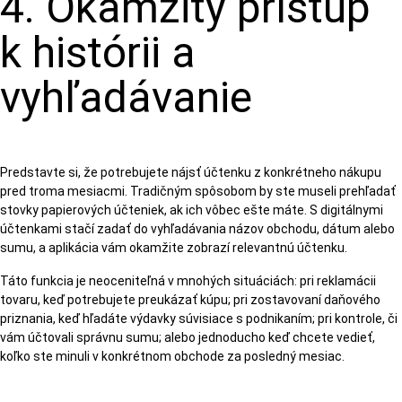
4. Okamžitý prístup
k histórii a
vyhľadávanie
Predstavte si, že potrebujete nájsť účtenku z konkrétneho nákupu
pred troma mesiacmi. Tradičným spôsobom by ste museli prehľadať
stovky papierových účteniek, ak ich vôbec ešte máte. S digitálnymi
účtenkami stačí zadať do vyhľadávania názov obchodu, dátum alebo
sumu, a aplikácia vám okamžite zobrazí relevantnú účtenku.
Táto funkcia je neoceniteľná v mnohých situáciách: pri reklamácii
tovaru, keď potrebujete preukázať kúpu; pri zostavovaní daňového
priznania, keď hľadáte výdavky súvisiace s podnikaním; pri kontrole, či
vám účtovali správnu sumu; alebo jednoducho keď chcete vedieť,
koľko ste minuli v konkrétnom obchode za posledný mesiac.