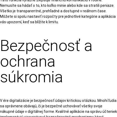
Táto funkcia výrazne zlepšuje finančnú komunikáciu v rodine.
Nemusíte sa hádať o to, kto koľko minie alebo kde sa stratili peniaze.
Všetko je transparentné, prehľadné a dostupné v reálnom čase.
Môžete si spolu nastaviť rozpočty pre jednotlivé kategórie a aplikácia
vás upozorní, keď sa blížite k limitu.
Bezpečnosť a
ochrana
súkromia
V ére digitalizácie je bezpečnosť údajov kritickou otázkou. Mnohí ľudia
sa oprávnene obávajú, či je bezpečné uchovávať všetky svoje
nákupné údaje v digitálnej forme. Kvalitné aplikácie na správu účteniek
implementujú viacvrstvové bezpečnostné mechanizmy, ktoré