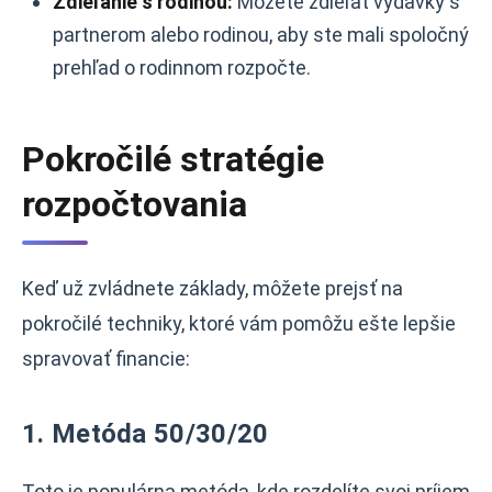
Zdieľanie s rodinou:
Môžete zdieľať výdavky s
partnerom alebo rodinou, aby ste mali spoločný
prehľad o rodinnom rozpočte.
Pokročilé stratégie
rozpočtovania
Keď už zvládnete základy, môžete prejsť na
pokročilé techniky, ktoré vám pomôžu ešte lepšie
spravovať financie:
1. Metóda 50/30/20
Toto je populárna metóda, kde rozdelíte svoj príjem