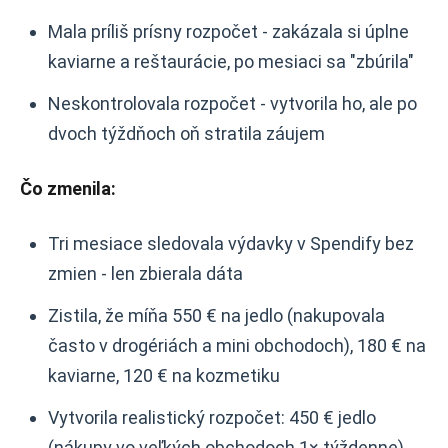
Mala príliš prísny rozpočet - zakázala si úplne
kaviarne a reštaurácie, po mesiaci sa "zbúrila"
Neskontrolovala rozpočet - vytvorila ho, ale po
dvoch týždňoch oň stratila záujem
Čo zmenila:
Tri mesiace sledovala výdavky v Spendify bez
zmien - len zbierala dáta
Zistila, že míňa 550 € na jedlo (nakupovala
často v drogériách a mini obchodoch), 180 € na
kaviarne, 120 € na kozmetiku
Vytvorila realistický rozpočet: 450 € jedlo
(nákupy vo veľkých obchodoch 1× týždenne),