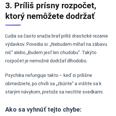
3. Príliš prísny rozpočet,
ktorý nemôžete dodržať
Ľudia sa často snažia brať príliš drastické rezanie
výdavkov. Povedia si: „Nebudem míňať na zábavu
nič" alebo „Budem jesť len chudobu". Takýto
rozpočet je nemožné dodržať dlhodobo.
Psychika nefunguje takto – keď si prílišne
obmedziete, po chvíli sa „zbúrite" a vrátite sa k
starým návykom, pretože sa necítite svedkami.
Ako sa vyhnúť tejto chybe: