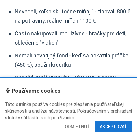
Nevedeli, koľko skutočne míňajú - tipovali 800 €
na potraviny, reálne míňali 1100 €
Často nakupovali impulzívne - hračky pre deti,
oblečenie "v akcii"
Nemali havarijný fond - keď sa pokazila práčka
(450 €), použili kreditku
Neriešili malé výdavky - káva von, cigarety,
občerstvenie - 15 € denne = 450 € mesačne
🍪 Používame cookies
Čo urobili:
Táto stránka používa cookies pre zlepšenie používateľskej
skúsenosti a analýzu návštevnosti. Pokračovaním v prehliadaní
stránky súhlasíte s ich používaním.
Prvý mesiac - analýza:
Nastavili si Spendify a
ODMIETNUŤ
AKCEPTOVAŤ
oba začali skenovať všetky účtenky. Martin