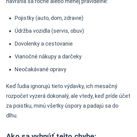
navrátia sa ročne alebo menej pravidelne:
Pojistky (auto, dom, zdravie)
Údržba vozidla (servis, obuv)
Dovolenky a cestovanie
Vianočné nákupy a darčeky
Neočakávané opravy
Keď ľudia ignorujú tieto výdavky, ich mesačný
rozpočet vyzerá dokonalý, ale vtedy, keď príde účet
za poistku, minú všetky úspory a padajú sa do
dlhu.
Ako sa vyhnúť tejto chybe: