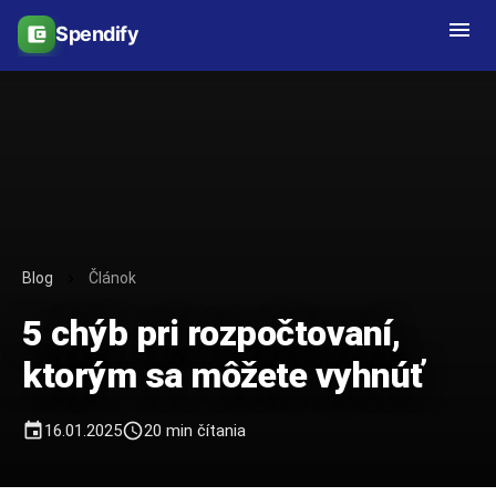
menu
Spendify
account_balance_wallet
Blog
Článok
chevron_right
5 chýb pri rozpočtovaní,
ktorým sa môžete vyhnúť
event
access_time
16.01.2025
20 min čítania